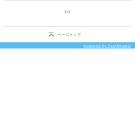
く
1
/
1
ページトップ
powered by FastAnswer