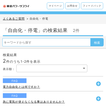
マイページ
お問合せ
フィードバック
よくあるご質問
>
自由化・停電
「自由化・停電」の検索結果
2件
検索
検索結果
2
件のうち1-
2
件を表示
表示順
：
FAQ
電力自由化とは何ですか？
開
く
FAQ
急に電気が使えなくなる事はありませんか？
開