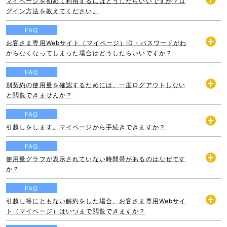
マイページを初めて利用するにはどうしたらいいですか？ロ
開
グイン方法を教えてください。
く
FAQ
お客さま専用Webサイト（マイページ）ID・パスワードがわ
開
からなくなってしまった場合はどうしたらいいですか？
く
FAQ
別契約の使用量を確認するためには、一度ログアウトしない
開
と閲覧できませんか？
く
FAQ
引越しをします。マイページから手続きできますか？
開
く
FAQ
使用量グラフが表示されていない時間帯があるのはなぜです
開
か？
く
FAQ
引越し等にともない解約をした場合、お客さま専用Webサイ
開
ト（マイページ）はいつまで閲覧できますか？
く