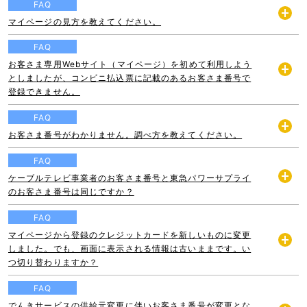
FAQ
マイページの見方を教えてください。
開
く
FAQ
お客さま専用Webサイト（マイページ）を初めて利用しよう
としましたが、コンビニ払込票に記載のあるお客さま番号で
開
登録できません。
く
FAQ
お客さま番号がわかりません。調べ方を教えてください。
開
く
FAQ
ケーブルテレビ事業者のお客さま番号と東急パワーサプライ
開
のお客さま番号は同じですか？
く
FAQ
マイページから登録のクレジットカードを新しいものに変更
しました。でも、画面に表示される情報は古いままです。い
開
つ切り替わりますか？
く
FAQ
でんきサービスの供給元変更に伴いお客さま番号が変更とな