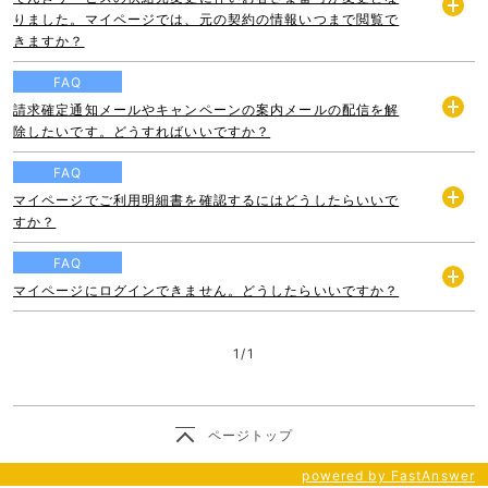
りました。マイページでは、元の契約の情報いつまで閲覧で
開
きますか？
く
FAQ
請求確定通知メールやキャンペーンの案内メールの配信を解
開
除したいです。どうすればいいですか？
く
FAQ
マイページでご利用明細書を確認するにはどうしたらいいで
開
すか？
く
FAQ
マイページにログインできません。どうしたらいいですか？
開
く
1
/
1
ページトップ
powered by FastAnswer