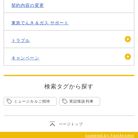
契約内容の変更
東急でんき＆ガス サポート
トラブル
開
く
キャンペーン
開
く
検索タグから探す
ミュージカルご招待
実話怪談列車
ページトップ
powered by FastAnswer